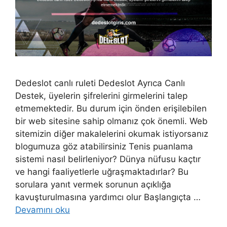
Dedeslot canlı ruleti Dedeslot Ayrıca Canlı
Destek, üyelerin şifrelerini girmelerini talep
etmemektedir. Bu durum için önden erişilebilen
bir web sitesine sahip olmanız çok önemli. Web
sitemizin diğer makalelerini okumak istiyorsanız
blogumuza göz atabilirsiniz Tenis puanlama
sistemi nasıl belirleniyor? Dünya nüfusu kaçtır
ve hangi faaliyetlerle uğraşmaktadırlar? Bu
sorulara yanıt vermek sorunun açıklığa
kavuşturulmasına yardımcı olur Başlangıçta …
Devamını oku