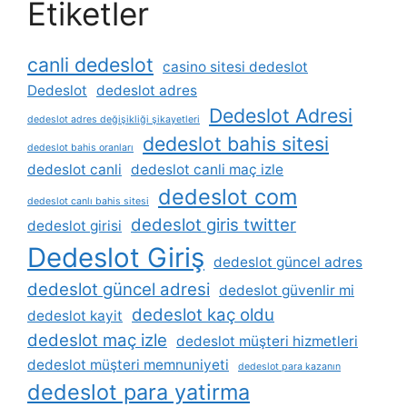
Etiketler
canli dedeslot
casino sitesi dedeslot
Dedeslot
dedeslot adres
Dedeslot Adresi
dedeslot adres değişikliği şikayetleri
dedeslot bahis sitesi
dedeslot bahis oranları
dedeslot canli
dedeslot canli maç izle
dedeslot com
dedeslot canlı bahis sitesi
dedeslot giris twitter
dedeslot girisi
Dedeslot Giriş
dedeslot güncel adres
dedeslot güncel adresi
dedeslot güvenlir mi
dedeslot kaç oldu
dedeslot kayit
dedeslot maç izle
dedeslot müşteri hizmetleri
dedeslot müşteri memnuniyeti
dedeslot para kazanın
dedeslot para yatirma