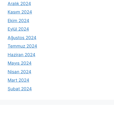
Aralık 2024
Kasım 2024
Ekim 2024
Eylül 2024
Ağustos 2024
Temmuz 2024
Haziran 2024
Mayıs 2024
Nisan 2024
Mart 2024
Şubat 2024