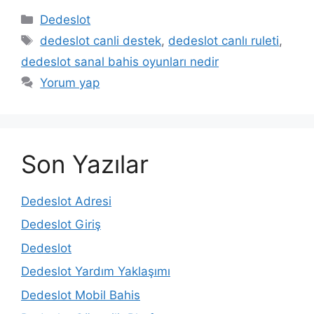
Kategoriler
Dedeslot
Etiketler
dedeslot canli destek
,
dedeslot canlı ruleti
,
dedeslot sanal bahis oyunları nedir
Yorum yap
Son Yazılar
Dedeslot Adresi
Dedeslot Giriş
Dedeslot
Dedeslot Yardım Yaklaşımı
Dedeslot Mobil Bahis