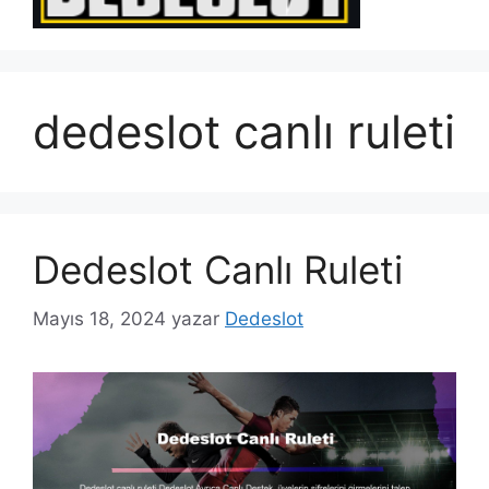
dedeslot canlı ruleti
Dedeslot Canlı Ruleti
Mayıs 18, 2024
yazar
Dedeslot