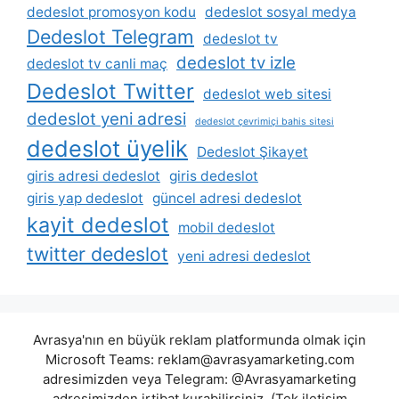
dedeslot promosyon kodu
dedeslot sosyal medya
Dedeslot Telegram
dedeslot tv
dedeslot tv izle
dedeslot tv canli maç
Dedeslot Twitter
dedeslot web sitesi
dedeslot yeni adresi
dedeslot çevrimiçi bahis sitesi
dedeslot üyelik
Dedeslot Şikayet
giris adresi dedeslot
giris dedeslot
giris yap dedeslot
güncel adresi dedeslot
kayit dedeslot
mobil dedeslot
twitter dedeslot
yeni adresi dedeslot
Avrasya'nın en büyük reklam platformunda olmak için
Microsoft Teams:
reklam@avrasyamarketing.com
adresimizden veya Telegram: @Avrasyamarketing
adresimizden irtibat kurabilirsiniz. (Tek iletişim