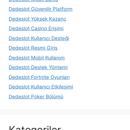
Dedeslot Güvenilir Platform
Dedeslot Yüksek Kazanç
Dedeslot Casino Erişimi
Dedeslot Kullanıcı Desteği
Dedeslot Resmi Giriş
Dedeslot Mobil Kullanım
Dedeslot Destek Yöntemi
Dedeslot Fortnite Oyunları
Dedeslot Kullanıcı Etkileşimi
Dedeslot Poker Bölümü
Kategoriler