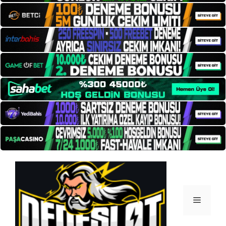
İçeriğe
atla
Menü