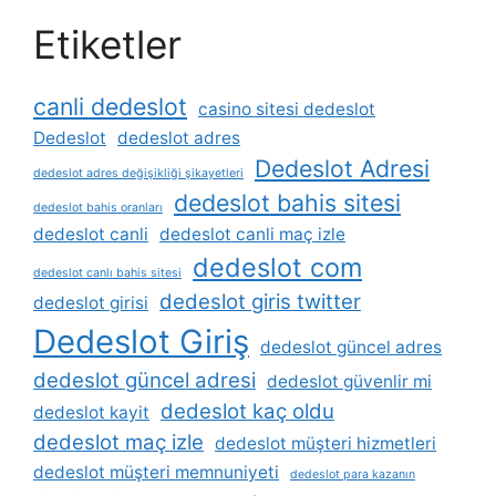
Etiketler
canli dedeslot
casino sitesi dedeslot
Dedeslot
dedeslot adres
Dedeslot Adresi
dedeslot adres değişikliği şikayetleri
dedeslot bahis sitesi
dedeslot bahis oranları
dedeslot canli
dedeslot canli maç izle
dedeslot com
dedeslot canlı bahis sitesi
dedeslot giris twitter
dedeslot girisi
Dedeslot Giriş
dedeslot güncel adres
dedeslot güncel adresi
dedeslot güvenlir mi
dedeslot kaç oldu
dedeslot kayit
dedeslot maç izle
dedeslot müşteri hizmetleri
dedeslot müşteri memnuniyeti
dedeslot para kazanın