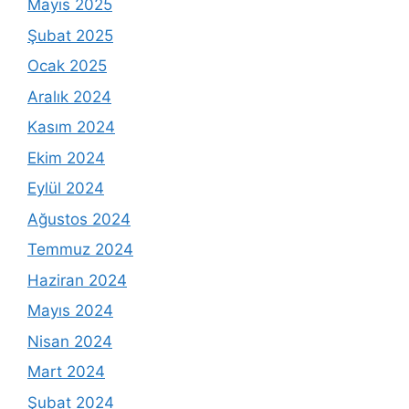
Mayıs 2025
Şubat 2025
Ocak 2025
Aralık 2024
Kasım 2024
Ekim 2024
Eylül 2024
Ağustos 2024
Temmuz 2024
Haziran 2024
Mayıs 2024
Nisan 2024
Mart 2024
Şubat 2024