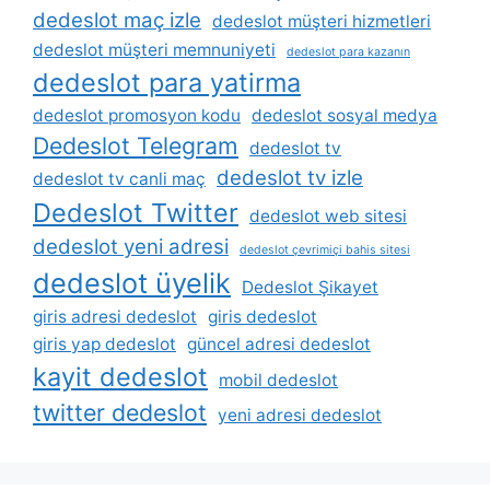
dedeslot maç izle
dedeslot müşteri hizmetleri
dedeslot müşteri memnuniyeti
dedeslot para kazanın
dedeslot para yatirma
dedeslot promosyon kodu
dedeslot sosyal medya
Dedeslot Telegram
dedeslot tv
dedeslot tv izle
dedeslot tv canli maç
Dedeslot Twitter
dedeslot web sitesi
dedeslot yeni adresi
dedeslot çevrimiçi bahis sitesi
dedeslot üyelik
Dedeslot Şikayet
giris adresi dedeslot
giris dedeslot
giris yap dedeslot
güncel adresi dedeslot
kayit dedeslot
mobil dedeslot
twitter dedeslot
yeni adresi dedeslot