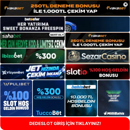
×
DEDESLOT GİRİŞ İÇİN TIKLAYINIZ!