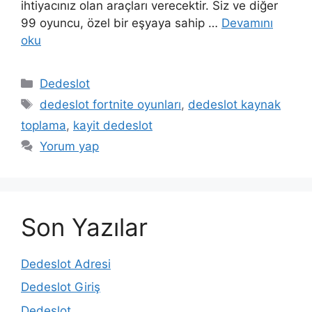
ihtiyacınız olan araçları verecektir. Siz ve diğer
99 oyuncu, özel bir eşyaya sahip …
Devamını
oku
Kategoriler
Dedeslot
Etiketler
dedeslot fortnite oyunları
,
dedeslot kaynak
toplama
,
kayit dedeslot
Yorum yap
Son Yazılar
Dedeslot Adresi
Dedeslot Giriş
Dedeslot