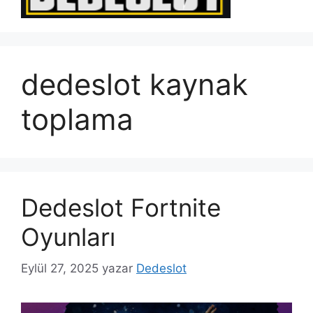
dedeslot kaynak
toplama
Dedeslot Fortnite
Oyunları
Eylül 27, 2025
yazar
Dedeslot