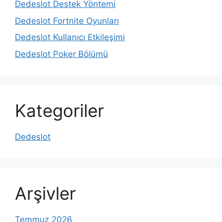
Dedeslot Destek Yöntemi
Dedeslot Fortnite Oyunları
Dedeslot Kullanıcı Etkileşimi
Dedeslot Poker Bölümü
Kategoriler
Dedeslot
Arşivler
Temmuz 2026