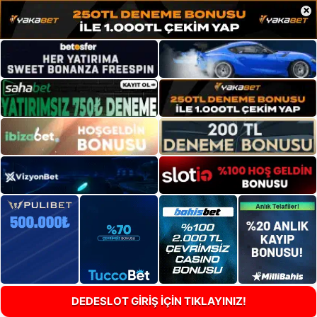
×
DEDESLOT GİRİŞ İÇİN TIKLAYINIZ!