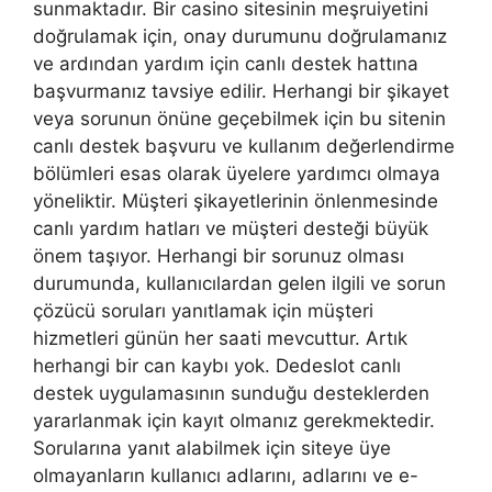
sunmaktadır. Bir casino sitesinin meşruiyetini
doğrulamak için, onay durumunu doğrulamanız
ve ardından yardım için canlı destek hattına
başvurmanız tavsiye edilir. Herhangi bir şikayet
veya sorunun önüne geçebilmek için bu sitenin
canlı destek başvuru ve kullanım değerlendirme
bölümleri esas olarak üyelere yardımcı olmaya
yöneliktir. Müşteri şikayetlerinin önlenmesinde
canlı yardım hatları ve müşteri desteği büyük
önem taşıyor. Herhangi bir sorunuz olması
durumunda, kullanıcılardan gelen ilgili ve sorun
çözücü soruları yanıtlamak için müşteri
hizmetleri günün her saati mevcuttur. Artık
herhangi bir can kaybı yok. Dedeslot canlı
destek uygulamasının sunduğu desteklerden
yararlanmak için kayıt olmanız gerekmektedir.
Sorularına yanıt alabilmek için siteye üye
olmayanların kullanıcı adlarını, adlarını ve e-