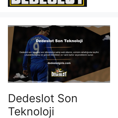
Dedeslot Son
Teknoloji