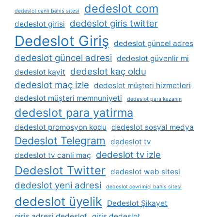
dedeslot com
dedeslot canlı bahis sitesi
dedeslot giris twitter
dedeslot girisi
Dedeslot Giriş
dedeslot güncel adres
dedeslot güncel adresi
dedeslot güvenlir mi
dedeslot kaç oldu
dedeslot kayit
dedeslot maç izle
dedeslot müşteri hizmetleri
dedeslot müşteri memnuniyeti
dedeslot para kazanın
dedeslot para yatirma
dedeslot promosyon kodu
dedeslot sosyal medya
Dedeslot Telegram
dedeslot tv
dedeslot tv izle
dedeslot tv canli maç
Dedeslot Twitter
dedeslot web sitesi
dedeslot yeni adresi
dedeslot çevrimiçi bahis sitesi
dedeslot üyelik
Dedeslot Şikayet
giris adresi dedeslot
giris dedeslot