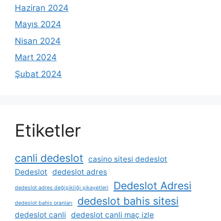
Haziran 2024
Mayıs 2024
Nisan 2024
Mart 2024
Şubat 2024
Etiketler
canli dedeslot
casino sitesi dedeslot
Dedeslot
dedeslot adres
Dedeslot Adresi
dedeslot adres değişikliği şikayetleri
dedeslot bahis sitesi
dedeslot bahis oranları
dedeslot canli
dedeslot canli maç izle