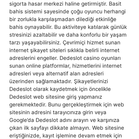
sigorta hasar merkezi haline getirmiştir. Basit
bahis sistemi sayesinde çoğu oyuncu herhangi
bir zorlukla karşılaşmadan dilediği etkinliğe
bahis oynayabilir. Bu aktiviteye katılarak günlük
stresinizi azaltabilir ve daha konforlu bir yaşam
tarzı yaşayabilirsiniz. Çevrimiçi hizmet sunan
internet şikayet siteleri sıklıkla belirli internet
adreslerini engeller. Dedeslot casino oyunları
sunan online platformlar, hizmetlerini internet
adresleri veya alternatif alan adresleri
üzerinden sağlamaktadır. Şikayetlerinizi
Dedeslot olarak kaydetmek için öncelikle
Dedeslot web sitesine giriş yapmanız
gerekmektedir. Bunu gerçekleştirmek için web
sitesinin adresini tarayıcınıza girin veya
Google’da Dedeslot adını arayın ve karşınıza
çıkan ilk sayfayı dikkate almayın. Web sitesine
eriştiğinizde, kayıt işlemine devam etmek için