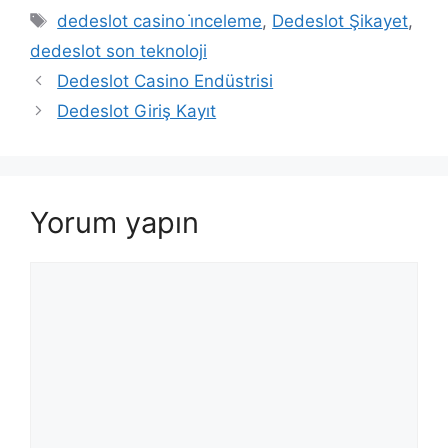
Etiketler
dedeslot casino i̇nceleme
,
Dedeslot Şikayet
,
dedeslot son teknoloji
Dedeslot Casino Endüstrisi
Dedeslot Giriş Kayıt
Yorum yapın
Yorum