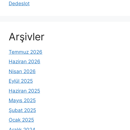
Dedeslot
Arşivler
Temmuz 2026
Haziran 2026
Nisan 2026
Eylül 2025
Haziran 2025
Mayıs 2025
Şubat 2025
Ocak 2025
Aralık 2024