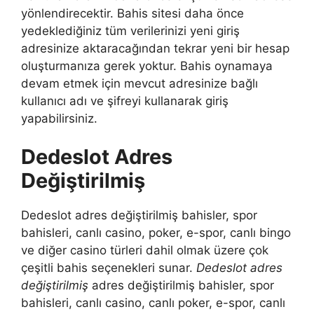
yönlendirecektir. Bahis sitesi daha önce
yedeklediğiniz tüm verilerinizi yeni giriş
adresinize aktaracağından tekrar yeni bir hesap
oluşturmanıza gerek yoktur. Bahis oynamaya
devam etmek için mevcut adresinize bağlı
kullanıcı adı ve şifreyi kullanarak giriş
yapabilirsiniz.
Dedeslot Adres
Değiştirilmiş
Dedeslot adres değiştirilmiş bahisler, spor
bahisleri, canlı casino, poker, e-spor, canlı bingo
ve diğer casino türleri dahil olmak üzere çok
çeşitli bahis seçenekleri sunar.
Dedeslot adres
değiştirilmiş
adres değiştirilmiş bahisler, spor
bahisleri, canlı casino, canlı poker, e-spor, canlı