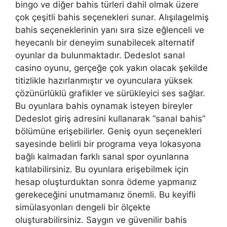
bingo ve diğer bahis türleri dahil olmak üzere
çok çeşitli bahis seçenekleri sunar. Alışılagelmiş
bahis seçeneklerinin yanı sıra size eğlenceli ve
heyecanlı bir deneyim sunabilecek alternatif
oyunlar da bulunmaktadır. Dedeslot sanal
casino oyunu, gerçeğe çok yakın olacak şekilde
titizlikle hazırlanmıştır ve oyunculara yüksek
çözünürlüklü grafikler ve sürükleyici ses sağlar.
Bu oyunlara bahis oynamak isteyen bireyler
Dedeslot giriş adresini kullanarak “sanal bahis”
bölümüne erişebilirler. Geniş oyun seçenekleri
sayesinde belirli bir programa veya lokasyona
bağlı kalmadan farklı sanal spor oyunlarına
katılabilirsiniz. Bu oyunlara erişebilmek için
hesap oluşturduktan sonra ödeme yapmanız
gerekeceğini unutmamanız önemli. Bu keyifli
simülasyonları dengeli bir ölçekte
oluşturabilirsiniz. Saygın ve güvenilir bahis