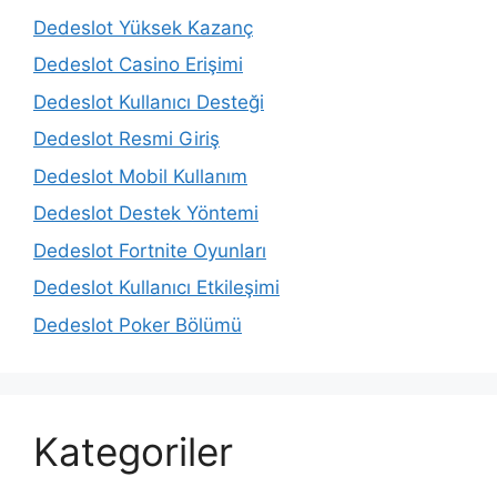
Dedeslot Yüksek Kazanç
Dedeslot Casino Erişimi
Dedeslot Kullanıcı Desteği
Dedeslot Resmi Giriş
Dedeslot Mobil Kullanım
Dedeslot Destek Yöntemi
Dedeslot Fortnite Oyunları
Dedeslot Kullanıcı Etkileşimi
Dedeslot Poker Bölümü
Kategoriler