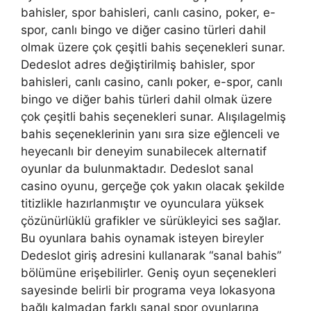
bahisler, spor bahisleri, canlı casino, poker, e-
spor, canlı bingo ve diğer casino türleri dahil
olmak üzere çok çeşitli bahis seçenekleri sunar.
Dedeslot adres değiştirilmiş bahisler, spor
bahisleri, canlı casino, canlı poker, e-spor, canlı
bingo ve diğer bahis türleri dahil olmak üzere
çok çeşitli bahis seçenekleri sunar. Alışılagelmiş
bahis seçeneklerinin yanı sıra size eğlenceli ve
heyecanlı bir deneyim sunabilecek alternatif
oyunlar da bulunmaktadır. Dedeslot sanal
casino oyunu, gerçeğe çok yakın olacak şekilde
titizlikle hazırlanmıştır ve oyunculara yüksek
çözünürlüklü grafikler ve sürükleyici ses sağlar.
Bu oyunlara bahis oynamak isteyen bireyler
Dedeslot giriş adresini kullanarak “sanal bahis”
bölümüne erişebilirler. Geniş oyun seçenekleri
sayesinde belirli bir programa veya lokasyona
bağlı kalmadan farklı sanal spor oyunlarına