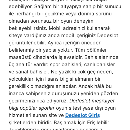
edebiliyor. Sağlam bir altyapıya sahip bir sunucu
ile herhangi bir gecikme veya donma sorunu
olmadan sorunsuz bir oyun deneyimi
bekleyebilirsiniz. Mobil adresinizi kullanarak
siteye vardığınız anda mobil içeriğiniz Dedeslot
görüntülenebilir. Ayrıca içeriğin önceden
belirlenmiş bir yapısı yoktur. Tüm bölümler
masaüstü cihazlarda işlevseldir. Bahis alanında
üç ana tür vardır: spor bahisleri, canlı bahisler
ve sanal bahisler. Ne yazık ki çok geçmeden,
yolculukları için lisans bilgisi almanın bir
gereklilik olmadığını anladılar. Ancak hâlâ bu
inanca sahipseniz duruşunuzu yeniden gözden
geçirmenizi rica ediyoruz.
Dedeslot meşruiyet
bilgi popüler sporlar
oyun sitesi yasa dışı oyun
hizmetleri sunan site ve
Dedeslot Giriş
şirketlerden biridir. Başlamak İçin Erişilebilir
Tercihlerinize göre uyarlanmış benzersiz