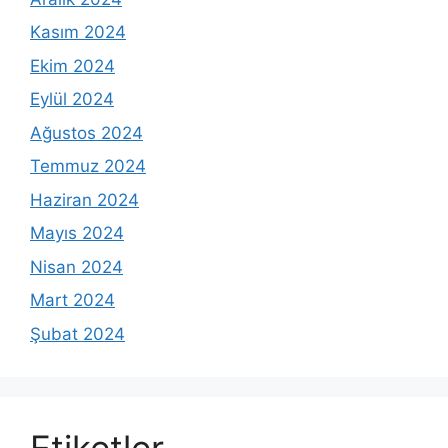
Kasım 2024
Ekim 2024
Eylül 2024
Ağustos 2024
Temmuz 2024
Haziran 2024
Mayıs 2024
Nisan 2024
Mart 2024
Şubat 2024
Etiketler