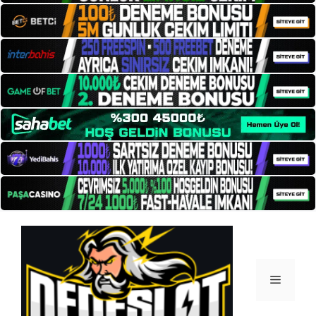
İçeriğe
atla
Menü