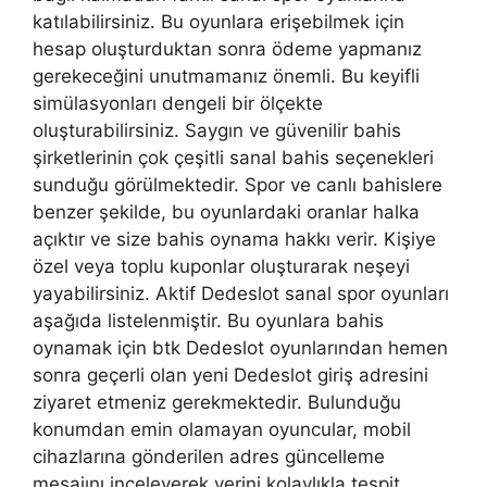
katılabilirsiniz. Bu oyunlara erişebilmek için
hesap oluşturduktan sonra ödeme yapmanız
gerekeceğini unutmamanız önemli. Bu keyifli
simülasyonları dengeli bir ölçekte
oluşturabilirsiniz. Saygın ve güvenilir bahis
şirketlerinin çok çeşitli sanal bahis seçenekleri
sunduğu görülmektedir. Spor ve canlı bahislere
benzer şekilde, bu oyunlardaki oranlar halka
açıktır ve size bahis oynama hakkı verir. Kişiye
özel veya toplu kuponlar oluşturarak neşeyi
yayabilirsiniz. Aktif Dedeslot sanal spor oyunları
aşağıda listelenmiştir. Bu oyunlara bahis
oynamak için btk Dedeslot oyunlarından hemen
sonra geçerli olan yeni Dedeslot giriş adresini
ziyaret etmeniz gerekmektedir. Bulunduğu
konumdan emin olamayan oyuncular, mobil
cihazlarına gönderilen adres güncelleme
mesajını inceleyerek yerini kolaylıkla tespit