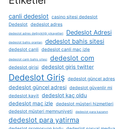
canli dedeslot
casino sitesi dedeslot
Dedeslot
dedeslot adres
Dedeslot Adresi
dedeslot adres değişikliği şikayetleri
dedeslot bahis sitesi
dedeslot bahis oranları
dedeslot canli
dedeslot canli maç izle
dedeslot com
dedeslot canlı bahis sitesi
dedeslot giris twitter
dedeslot girisi
Dedeslot Giriş
dedeslot güncel adres
dedeslot güncel adresi
dedeslot güvenlir mi
dedeslot kaç oldu
dedeslot kayit
dedeslot maç izle
dedeslot müşteri hizmetleri
dedeslot müşteri memnuniyeti
dedeslot para kazanın
dedeslot para yatirma
dedeslot promosyon kodu
dedeslot sosyal medya