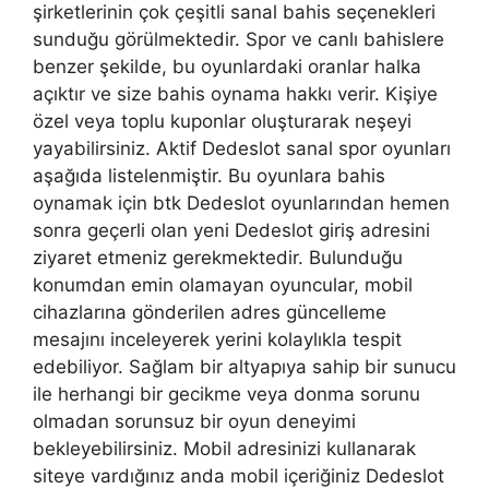
şirketlerinin çok çeşitli sanal bahis seçenekleri
sunduğu görülmektedir. Spor ve canlı bahislere
benzer şekilde, bu oyunlardaki oranlar halka
açıktır ve size bahis oynama hakkı verir. Kişiye
özel veya toplu kuponlar oluşturarak neşeyi
yayabilirsiniz. Aktif Dedeslot sanal spor oyunları
aşağıda listelenmiştir. Bu oyunlara bahis
oynamak için btk Dedeslot oyunlarından hemen
sonra geçerli olan yeni Dedeslot giriş adresini
ziyaret etmeniz gerekmektedir. Bulunduğu
konumdan emin olamayan oyuncular, mobil
cihazlarına gönderilen adres güncelleme
mesajını inceleyerek yerini kolaylıkla tespit
edebiliyor. Sağlam bir altyapıya sahip bir sunucu
ile herhangi bir gecikme veya donma sorunu
olmadan sorunsuz bir oyun deneyimi
bekleyebilirsiniz. Mobil adresinizi kullanarak
siteye vardığınız anda mobil içeriğiniz Dedeslot