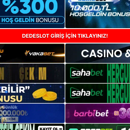
DEDESLOT GİRİŞ İÇİN TIKLAYINIZ!