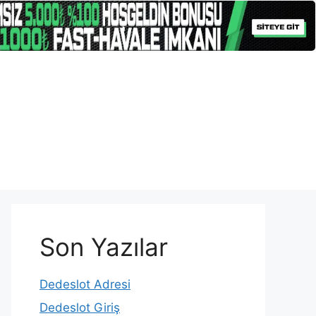
Son Yazılar
Dedeslot Adresi
Dedeslot Giriş