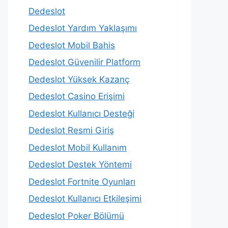
Dedeslot
Dedeslot Yardım Yaklaşımı
Dedeslot Mobil Bahis
Dedeslot Güvenilir Platform
Dedeslot Yüksek Kazanç
Dedeslot Casino Erişimi
Dedeslot Kullanıcı Desteği
Dedeslot Resmi Giriş
Dedeslot Mobil Kullanım
Dedeslot Destek Yöntemi
Dedeslot Fortnite Oyunları
Dedeslot Kullanıcı Etkileşimi
Dedeslot Poker Bölümü