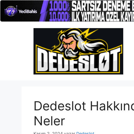
İçeriğe
atla
Dedeslot Hakkınd
Neler
Kasım 2, 2024
yazar
Dedeslot